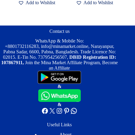
Add to Wishlist
Add to Wishlist
Contact us
WhatsApp & Mobile No:
+8801732116283
,
info@minamarket.online
, Narayanpur,
Pabna Sadar, 6600, Pabna, Bangladesh. Trade Licence No:
02015. E-Tin No. 737954256507,
DBID Registration ID:
107867911,
Join the Mina Market Affiliate Program, Become
an Affiliate
&
&
Facebook
X
Instagram
Pinterest
WhatsApp
Useful Links
About