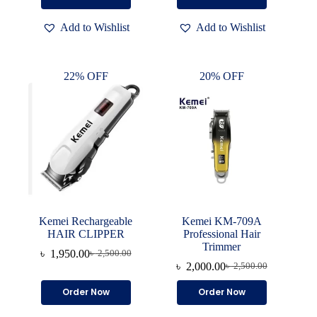
was:
is:
was:
is:
৳ 800.00.
৳ 500.00.
৳ 2,800.00.
৳ 2,000.00.
Add to Wishlist
Add to Wishlist
22% OFF
20% OFF
Kemei Rechargeable
Kemei KM-709A
HAIR CLIPPER
Professional Hair
Trimmer
৳
1,950.00
৳
2,500.00
Original
Current
৳
2,000.00
৳
2,500.00
price
price
Original
Current
was:
is:
price
price
Order Now
Order Now
৳ 2,500.00.
৳ 1,950.00.
was:
is:
৳ 2,500.00.
৳ 2,000.00.