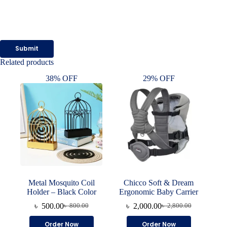
Submit
Related products
38% OFF
29% OFF
Metal Mosquito Coil
Chicco Soft & Dream
Holder – Black Color
Ergonomic Baby Carrier
৳
500.00
৳
2,000.00
৳
800.00
৳
2,800.00
Original
Current
Original
Current
price
price
price
price
Order Now
Order Now