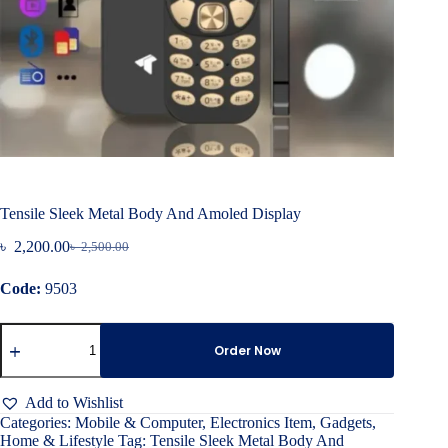
Tensile Sleek Metal Body And Amoled Display
৳
2,200.00
৳
2,500.00
Original
Current
price
price
Code:
9503
was:
is:
৳ 2,500.00.
৳ 2,200.00.
Tensile
Sleek
Order Now
Metal
Body
And
Add to Wishlist
Amoled
Categories:
Mobile & Computer
,
Electronics Item
,
Gadgets
,
Display
Home & Lifestyle
Tag:
Tensile Sleek Metal Body And