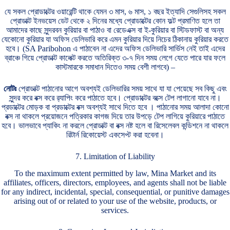
যে সকল প্রোডাক্টের ওয়ারেন্টি থাকে যেমন ৩ মাস, ৬ মাস, ১ বছর ইত্যাদি সেগুলিসহ সকল
প্রোডাক্ট ইনভয়েস ডেট থেকে ২ দিনের মধ্যে প্রোডাক্টের কোন ফল্ট প্রমাণিত হলে তা
আমাদের কাছে সুন্দরবন কুরিয়ার বা পাঠাও বা রেডেএক্স বা ই-কুরিয়ার বা স্টিডফাস্ট বা অন্য
যেকোনো কুরিয়ার যা অফিস ডেলিভারি করে এমন কুরিয়ার দিয়ে নিচের ঠিকানায় কুরিয়ার করতে
হবে। (SA Paribohon এ পাঠাবেন না এদের অফিস ডেলিভারি সার্ভিস নেই তাই এদের
ব্রাঞ্চে গিয়ে প্রোডাক্ট কালেক্ট করতে অতিরিক্ত ৩-৭ দিন সময় লেগে যেতে পারে যার ফলে
কাস্টমারকে সমাধান দিতেও সময় বেশী লাগবে) –
নোটঃ
প্রোডাক্ট পাঠানোর আগে অবশ্যই ডেলিভারির সময় সাথে যা যা পেয়েছে সব কিছু এবং
সুন্দর করে বক্স করে র‍্যাপিং করে পাঠাতে হবে। প্রোডাক্টের বক্সে টেপ লাগানো যাবে না।
প্রডাক্টের মোড়ক বা প্রডাক্টের বক্স অবশ্যই সাথে দিতে হবে । পাঠানোর সময় আলাদা কোনো
বক্স না থাকলে প্রয়োজনে পত্রিকার কাগজ দিয়ে তার উপড়ে টেপ লাগিয়ে কুরিয়ারে পাঠাতে
হবে। ভালভাবে প্যাকিং না করলে প্রোডাক্ট বা বক্স নষ্ট হলে বা রিসেলেবল কন্ডিশনে না থাকলে
রিটার্ন রিকোয়েস্ট একসেপ্ট করা হবেনা।
7. Limitation of Liability
To the maximum extent permitted by law, Mina Market and its
affiliates, officers, directors, employees, and agents shall not be liable
for any indirect, incidental, special, consequential, or punitive damages
arising out of or related to your use of the website, products, or
services.