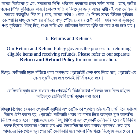
আমরা নির্ভরযোগ্য এবং সময়মতো শিপিং পরিষেবা প্রদানের জন্য সর্বদা সচেষ্ট। তবে, তৃতীয়
পক্ষের শিপিং কুরিয়ারের কারণে কোনও ক্ষতি বা বিলম্বের জন্য আমরা দায়ী নই এবং ডেলিভারি
সময়ের গ্যারান্টিও দিই না। তবে, আমরা সর্বদা 2 থেকে 25 দিনের মধ্যে বিভিন্ন কুরিয়ার
কোম্পানির মাধ্যমে আপনার বাড়িতে পণ্য পৌঁছে দেওয়ার চেষ্টা করি। যখন আমরা ক্রয়কৃত
পণ্য কুরিয়ারে পৌঁছে দিই, তখন ক্ষতি এবং মালিকানা উভয়ের ঝুঁকি আপনার উপর চলে যায়।
6. Returns and Refunds
Our Return and Refund Policy governs the process for returning
eligible items and receiving refunds. Please refer to our separate
Return and Refund Policy
for more information.
বিঃদ্রঃ ডেলিভারি ম্যান দাঁড়িয়ে থাকা অবস্থায় প্রোডাক্টটি চেক করে নিতে হবে, প্রোডাক্ট এর
কোন ত্রুটি বের হলে তখনই রিটার্ন করতে হবে।
ডেলিভারি ম্যান চলে যাওয়ার পর প্রোডাক্টটি রিটার্ন অথবা পরিবর্তন করে নিতে চাইলে
অতিরক্ত ডেলিভারি চার্জ প্রদান করা হবে।
বিঃদ্রঃ
বিশেষত যেসকল প্রোডাক্ট ব্যাটারি অপারেটেড তা প্রথমে ৩/৬ ঘণ্টা চার্জ দিয়ে যথাযথ
নিয়মে টেস্ট করতে হয়, প্রোডাক্ট ডেলিভারি পাবার পর বাসায় নিয়ে অবশ্যই ফুল আনবক্সিং
ভিডিও করতে হবে। প্যাকেজে কোন কিছু মিসিং বা ভুল প্রোডাক্ট ডেলিভারি হলে এই ভিডিও
প্রুফ হিসাবে আমাদের পাঠাতে হবে এবং ইনভেস্টিগেট করে যথাযথ ব্যাবস্থা নেয়া হবে।
আমাদের দিক থেকে ভুল প্রোডাক্ট ডেলিভারি হলে আমরা নিজ খরচে রিপ্লেস করে দেবো।