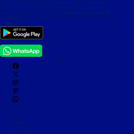
+8801732116283
,
info@minamarket.online
, Narayanpur,
Pabna Sadar, 6600, Pabna, Bangladesh. Trade Licence No:
02015. E-Tin No. 737954256507,
DBID Registration ID:
107867911,
Join the Mina Market Affiliate Program, Become
an Affiliate
&
&
Facebook
X
Instagram
Pinterest
WhatsApp
Useful Links
About
Contact
Track Order
My Account