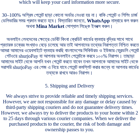
which will keep your card information more secure.
30–100% অগ্রিম পেমেন্ট ছাড়া কোনো অর্ডার নেওয়া হয় না। বাকি পেমেন্ট ও শিপিং চার্জ
ডেলিভারির সময় প্রদান করতে হবে। বিস্তারিত জানতে,
WhatsApp
নাম্বারে কল করুন
অথবা
Mina Market
সোশ্যাল লিঙ্কে ইনবক্স করুন।
অনলাইন লেনদেনের ক্ষেত্রে ডেবিট কিংবা ক্রেডিট কার্ডের ব্যবহার বৃদ্ধির সাথে সাথে
প্রতারক চক্রের সংখ্যাও বেড়ে চলেছে আর তাই আপনাদের তথ্যের নিরাপত্তা নিশ্চিত করতে
আমরা আমাদের ওয়েবসাইটে ব্যবহার করছি বাংলাদেশের সিকিউরড ও ইউজার ফ্রেন্ডলি পেমেন্ট
গেটওয়ে
shurjoPay
যা আপনার অনলাইন পেমেন্টকে করবে ১০০% নিরাপদ। তাছাড়া
আমাদের সাইট থেকে আপনি যখন পেমেন্ট করতে যাবেন তখন আপনাকে আমাদের সাইট থেকে
সরাসরি
shurjoPay
এর পেজ এ নিয়ে যাবে পেমেন্ট কমপ্লিট করার জন্যে যা আপনার কার্ডের
তথ্যকে রাখবে আরও নিরাপদ।
5. Shipping and Delivery
We always strive to provide reliable and timely shipping services.
However, we are not responsible for any damage or delay caused by
third-party shipping couriers and do not guarantee delivery times.
However, we always try to deliver the products to your home within 2
to 25 days through various courier companies. When we deliver the
purchased products to the courier, the risk of both damage and
ownership passes to you.