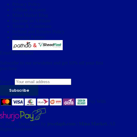
Privacy Policy
Affiliate Account
Mina Market Blog
Become an Affiliate
Terms & Conditions
Refund and Returns Policy
Shipping Partner:
Email Newsletter
Subscribe to our newsletter and get 10% off your first
purchase
Email
*
Subscribe
Pay With
© 2026 - Developed by
jewelapb.com
|
Mina Market.
All
Rights Reserved.