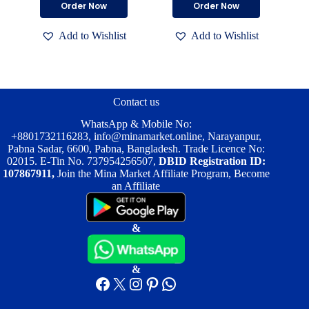
Order Now
Order Now
was:
is:
৳ 1,600.00.
৳ 1,050.00.
product
product
৳ 5,000.00.
৳ 3,500.00.
has
has
Add to Wishlist
Add to Wishlist
multiple
multiple
variants.
variants.
The
The
options
options
may
may
be
be
Contact us
chosen
chosen
on
on
WhatsApp & Mobile No:
the
the
+8801732116283
,
info@minamarket.online
, Narayanpur,
product
product
Pabna Sadar, 6600, Pabna, Bangladesh. Trade Licence No:
page
page
02015. E-Tin No. 737954256507,
DBID Registration ID:
107867911,
Join the Mina Market Affiliate Program, Become
an Affiliate
&
&
Facebook
X
Instagram
Pinterest
WhatsApp