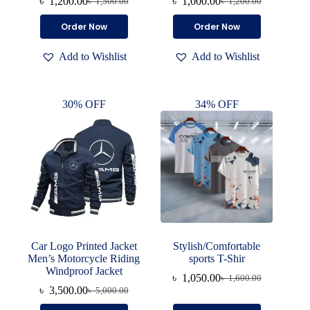
৳
1,200.00
৳
1,000.00
৳
1,500.00
৳
1,200.00
Original
Current
Original
Current
price
price
price
price
This
Order Now
Order Now
was:
is:
was:
is:
product
৳ 1,500.00.
৳ 1,200.00.
৳ 1,200.00.
৳ 1,000.00.
has
Add to Wishlist
Add to Wishlist
multiple
variants.
The
options
30% OFF
34% OFF
may
be
chosen
on
the
product
page
Car Logo Printed Jacket
Stylish/Comfortable
Men’s Motorcycle Riding
sports T-Shir
Windproof Jacket
৳
1,050.00
৳
1,600.00
Original
Current
৳
3,500.00
৳
5,000.00
Original
Current
price
price
price
price
was:
is:
This
This