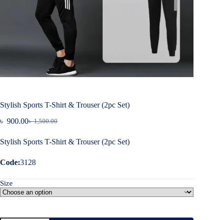
Stylish Sports T-Shirt & Trouser (2pc Set)
৳
900.00
৳
1,500.00
Original
Current
price
price
Stylish Sports T-Shirt & Trouser (2pc Set)
was:
is:
৳ 1,500.00.
৳ 900.00.
Code:
3128
Size