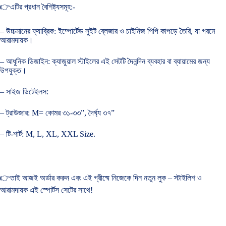
👉এটির প্রধান বৈশিষ্ট্যসমূহ:-
– উচ্চমানের ফ্যাব্রিক: ইম্পোর্টেড সুইট ব্লেজার ও চাইনিজ পিপি কাপড়ে তৈরি, যা গরমে
আরামদায়ক।
– আধুনিক ডিজাইন: ক্যাজুয়াল স্টাইলের এই সেটটি দৈনন্দিন ব্যবহার বা ব্যায়ামের জন্য
উপযুক্ত।
– সাইজ ডিটেইলস:
– ট্রাউজার: M= কোমর ৩১-৩৩”, দৈর্ঘ্য ৩৭”
– টি-শার্ট: M, L, XL, XXL Size.
👉তাই আজই অর্ডার করুন এবং এই গ্রীষ্মে নিজেকে দিন নতুন লুক – স্টাইলিশ ও
আরামদায়ক এই স্পোর্টস সেটের সাথে!