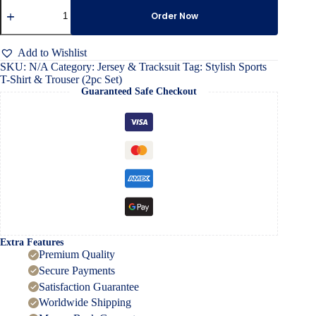
Stylish
Sports
Order Now
T-
Shirt
&
Add to Wishlist
Trouser
SKU:
N/A
Category:
Jersey & Tracksuit
Tag:
Stylish Sports
(2pc
T-Shirt & Trouser (2pc Set)
Set)
Guaranteed Safe Checkout
quantity
Extra Features
Premium Quality
Secure Payments
Satisfaction Guarantee
Worldwide Shipping