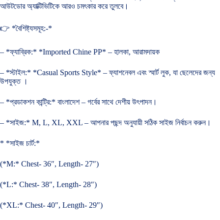
আউটডোর অ্যাক্টিভিটিকে আরও চমৎকার করে তুলবে।
👉 *বৈশিষ্ট্যসমূহ:-*
– *ফ্যাব্রিক:* *Imported Chine PP* – হালকা, আরামদায়ক
– *স্টাইল:* *Casual Sports Style* – ফ্যাশনেবল এবং স্মার্ট লুক, যা ছেলেদের জন্য
উপযুক্ত ।
– *প্রডাকশন কান্ট্রি:* বাংলাদেশ – গর্বের সাথে দেশীয় উৎপাদন।
– *সাইজ:* M, L, XL, XXL – আপনার পছন্দ অনুযায়ী সঠিক সাইজ নির্বাচন করুন।
* *সাইজ চার্ট:*
(*M:* Chest- 36″, Length- 27″)
(*L:* Chest- 38″, Length- 28″)
(*XL:* Chest- 40″, Length- 29″)