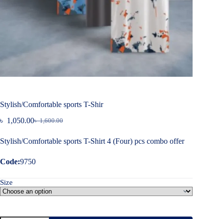
Stylish/Comfortable sports T-Shir
৳
1,050.00
৳
1,600.00
Original
Current
price
price
Stylish/Comfortable sports T-Shirt 4 (Four) pcs combo offer
was:
is:
৳ 1,600.00.
৳ 1,050.00.
Code:
9750
Size