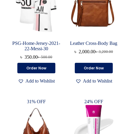
PSG-Home-Jersey-2021-
Leather Cross-Body Bag
22-Messi-30
৳
2,000.00
৳
3,200.00
Original
Current
৳
350.00
৳
500.00
Original
Current
price
price
price
price
was:
is:
This
This
Order Now
Order Now
was:
is:
৳ 3,200.00.
৳ 2,000.00.
product
product
৳ 500.00.
৳ 350.00.
has
has
Add to Wishlist
Add to Wishlist
multiple
multiple
variants.
variants.
The
The
options
options
31% OFF
24% OFF
may
may
be
be
chosen
chosen
on
on
the
the
product
product