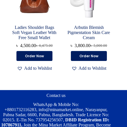
page
page
Ladies Shoulder Bags
Arbutin Blemish
Soft Vegan Leather With
Pigmentation Skin Care
Free Small Wallet
Cream
৳
4,500.00
৳
3,800.00
৳
6,475.00
৳
5,000.00
Original
Current
Original
Current
price
price
price
price
This
Order Now
Order Now
was:
is:
was:
is:
product
৳ 6,475.00.
৳ 4,500.00.
৳ 5,000.00.
৳ 3,800.00.
has
Add to Wishlist
Add to Wishlist
multiple
variants.
The
options
may
be
Contact us
chosen
on
WhatsApp & Mobile No:
the
+8801732116283
,
info@minamarket.online
, Narayanpur,
product
Pabna Sadar, 6600, Pabna, Bangladesh. Trade Licence No:
page
02015. E-Tin No. 737954256507,
DBID Registration ID:
107867911,
Join the Mina Market Affiliate Program, Become