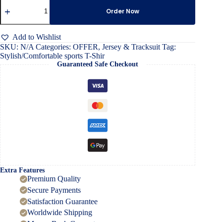
Stylish/Comfortable
sports
Order Now
T-
Shir
quantity
Add to Wishlist
SKU:
N/A
Categories:
OFFER
,
Jersey & Tracksuit
Tag:
Stylish/Comfortable sports T-Shir
Guaranteed Safe Checkout
Extra Features
Premium Quality
Secure Payments
Satisfaction Guarantee
Worldwide Shipping