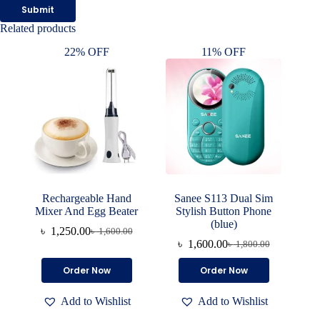
Submit
Related products
22% OFF
11% OFF
Rechargeable Hand
Sanee S113 Dual Sim
Mixer And Egg Beater
Stylish Button Phone
(blue)
৳
1,250.00
৳
1,600.00
Original
Current
৳
1,600.00
৳
1,800.00
price
price
Original
Current
was:
is:
price
price
Order Now
Order Now
৳ 1,600.00.
৳ 1,250.00.
was:
is:
৳ 1,800.00.
৳ 1,600.00.
Add to Wishlist
Add to Wishlist