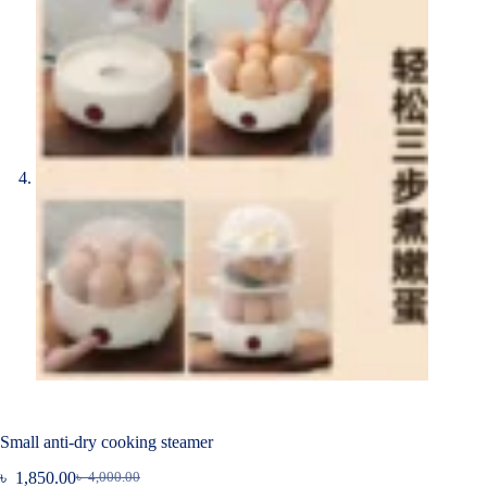
Small anti-dry cooking steamer
৳
1,850.00
৳
4,000.00
Original
Current