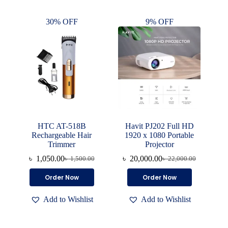
30% OFF
9% OFF
HTC AT-518B
Havit PJ202 Full HD
Rechargeable Hair
1920 x 1080 Portable
Trimmer
Projector
৳
1,050.00
৳
20,000.00
৳
1,500.00
৳
22,000.00
Original
Current
Original
Current
price
price
price
price
Order Now
Order Now
was:
is:
was:
is:
৳ 1,500.00.
৳ 1,050.00.
৳ 22,000.00.
৳ 20,000.00.
Add to Wishlist
Add to Wishlist