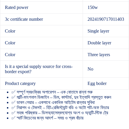
Rated power
150w
3c certificate number
2024190717011403
Color
Single layer
Color
Double layer
Color
Three layers
Is it a special supply source for cross-
No
border export?
Product category
Egg boiler
✅ সম্পূর্ণ স্বয়ংক্রিয় অপারেশন – এক বোতামে রান্না শুরু
✅ মাল্টি-ফাংশনাল ডিজাইন – ডিম, কাস্টার্ড, দুধ ইত্যাদি প্রস্তুত করুন
✅ ডাবল লেয়ার – একসাথে একাধিক আইটেম রান্নার সুবিধা
✅ নিরাপদ ও টেকসই – হিট-রেজিস্ট্যান্ট বডি ও অটো শাট-অফ ফিচার
✅ সহজ পরিষ্কার – ডিসঅ্যাসেম্বলযোগ্য অংশ ও অ্যান্টি-স্টিক ট্রে
✅ স্মার্ট কিচেনের জন্য আদর্শ – সময় ও শ্রম বাঁচায়