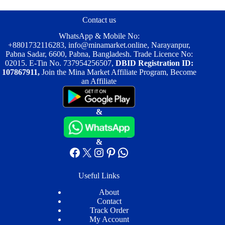
Contact us
WhatsApp & Mobile No:
+8801732116283
,
info@minamarket.online
, Narayanpur,
Pabna Sadar, 6600, Pabna, Bangladesh. Trade Licence No:
02015. E-Tin No. 737954256507,
DBID Registration ID:
107867911,
Join the Mina Market Affiliate Program, Become
an Affiliate
&
&
Facebook
X
Instagram
Pinterest
WhatsApp
Useful Links
About
Contact
Track Order
My Account