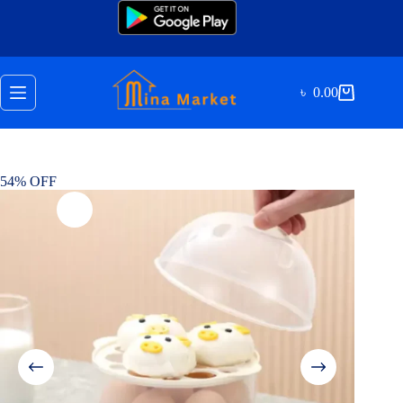
Skip
to
content
৳
0.00
Shopping
cart
54% OFF