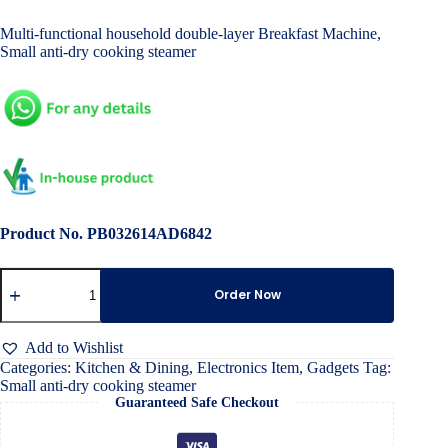
price
price
Multi-functional household double-layer Breakfast Machine,
was:
is:
Small anti-dry cooking steamer
৳ 4,000.00.
৳ 1,850.00.
Product No. PB032614AD6842
Small
anti-
Order Now
dry
cooking
steamer
Add to Wishlist
quantity
Categories:
Kitchen & Dining
,
Electronics Item
,
Gadgets
Tag:
Small anti-dry cooking steamer
Guaranteed Safe Checkout