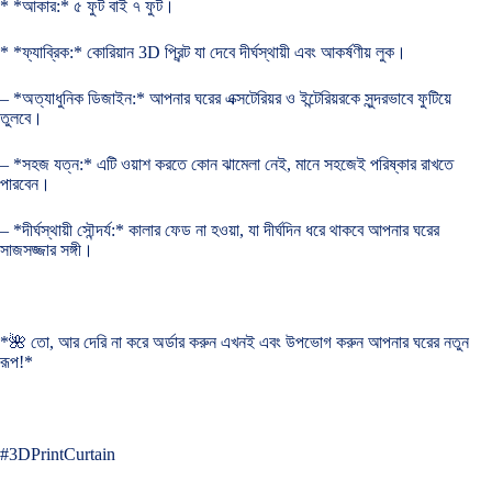
* *আকার:* ৫ ফুট বাই ৭ ফুট।
* *ফ্যাব্রিক:* কোরিয়ান 3D প্রিন্ট যা দেবে দীর্ঘস্থায়ী এবং আকর্ষণীয় লুক।
– *অত্যাধুনিক ডিজাইন:* আপনার ঘরের এক্সটেরিয়র ও ইন্টেরিয়রকে সুন্দরভাবে ফুটিয়ে
তুলবে।
– *সহজ যত্ন:* এটি ওয়াশ করতে কোন ঝামেলা নেই, মানে সহজেই পরিষ্কার রাখতে
পারবেন।
– *দীর্ঘস্থায়ী সৌন্দর্য:* কালার ফেড না হওয়া, যা দীর্ঘদিন ধরে থাকবে আপনার ঘরের
সাজসজ্জার সঙ্গী।
*🌺 তো, আর দেরি না করে অর্ডার করুন এখনই এবং উপভোগ করুন আপনার ঘরের নতুন
রূপ!*
#3DPrintCurtain