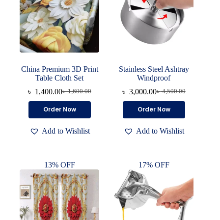
China Premium 3D Print
Stainless Steel Ashtray
Table Cloth Set
Windproof
৳
1,400.00
৳
3,000.00
৳
1,600.00
৳
4,500.00
Original
Current
Original
Current
price
price
price
price
Order Now
Order Now
was:
is:
was:
is:
৳ 1,600.00.
৳ 1,400.00.
৳ 4,500.00.
৳ 3,000.00.
Add to Wishlist
Add to Wishlist
13% OFF
17% OFF