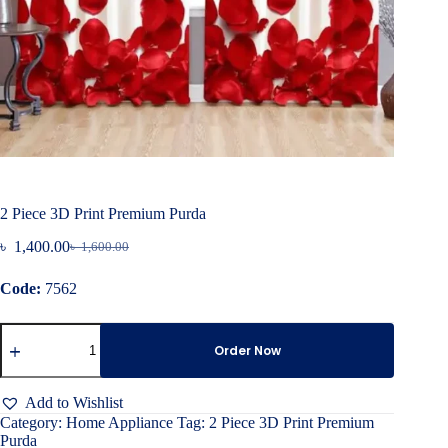
2 Piece 3D Print Premium Purda
৳
1,400.00
৳
1,600.00
Original
Current
price
price
Code:
7562
was:
is:
৳ 1,600.00.
৳ 1,400.00.
2
Piece
Order Now
3D
Print
Premium
Add to Wishlist
Purda
Category:
Home Appliance
Tag:
2 Piece 3D Print Premium
quantity
Purda