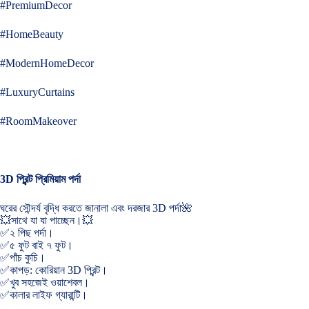
#PremiumDecor
#HomeBeauty
#ModernHomeDecor
#LuxuryCurtains
#RoomMakeover
3D প্রিন্ট প্রিমিয়াম পর্দা
ঘরের সৌন্দর্য বৃদ্ধি করতে জানালা এবং দরজার 3D পর্দা🌺
💥সাথে যা যা পাচ্ছেন।💥
✅২ পিছ পর্দা।
✅৫ ফুট বাই ৭ ফুট।
✅পাঁচ কুচি।
✅কাপড়: কোরিয়ান 3D প্রিন্ট।
✅খুব সহজেই ওয়াশেবল।
✅কালার লাইফ গ্যারান্টি।