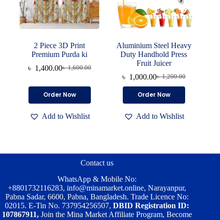
2 Piece 3D Print
Aluminium Steel Heavy
Premium Purda ki
Duty Handhold Press
Fruit Juicer
৳
1,400.00
৳
1,600.00
Original
Current
৳
1,000.00
৳
1,200.00
price
price
Original
Current
was:
is:
price
price
Order Now
Order Now
৳ 1,600.00.
৳ 1,400.00.
was:
is:
৳ 1,200.00.
৳ 1,000.00.
Add to Wishlist
Add to Wishlist
Contact us
WhatsApp & Mobile No:
+8801732116283
,
info@minamarket.online
, Narayanpur,
Pabna Sadar, 6600, Pabna, Bangladesh. Trade Licence No:
02015. E-Tin No. 737954256507,
DBID Registration ID:
107867911,
Join the Mina Market Affiliate Program, Become