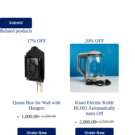
Submit
Related products
17% OFF
20% OFF
Quran Box for Wall with
Kiam Electric Kettle
Hangers
BL002 Automatically
turns Off
৳
1,000.00
৳
1,200.00
Original
Current
৳
2,000.00
৳
2,500.00
price
price
Original
Current
was:
is:
price
price
Order Now
Order Now
৳ 1,200.00.
৳ 1,000.00.
was:
is: