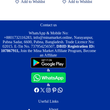
Add to Wishlist
Add to Wishlist
Contact us
WhatsApp & Mobile No:
+8801732116283
,
info@minamarket.online
, Narayanpur,
Pabna Sadar, 6600, Pabna, Bangladesh. Trade Licence No:
02015. E-Tin No. 737954256507,
DBID Registration ID:
107867911,
Join the Mina Market Affiliate Program, Become
an Affiliate
&
&
Facebook
X
Instagram
Pinterest
WhatsApp
Useful Links
About