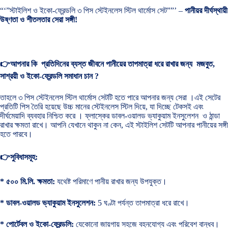
“‘”স্টাইলিশ ও ইকো-ফ্রেন্ডলি ৩ পিস স্টেইনলেস স্টিল থার্মোস সেট””’ –
পানীয়র দীর্ঘস্থায়ী
উষ্ণতা ও শীতলতার সেরা সঙ্গী!
👉আপনার কি প্রতিদিনের ব্যস্ত জীবনে পানীয়ের তাপমাত্রা ধরে রাখার জন্য মজবুত,
সাশ্রয়ী ও ইকো-ফ্রেন্ডলি সমাধান চান ?
তাহলে ৩ পিস স্টেইনলেস স্টিল থার্মোস সেটটি হতে পারে আপনার জন্য সেরা ।এই সেটের
প্রতিটি পিস তৈরি হয়েছে উচ্চ মানের স্টেইনলেস স্টিল দিয়ে, যা দিচ্ছে টেকসই এবং
দীর্ঘমেয়াদি ব্যবহার নিশ্চিত করে । ফ্লাস্কের ডাবল-ওয়ালড ভ্যাকুয়াম ইনসুলেশন ও ঠান্ডা
রাখার ক্ষমতা রাখে। আপনি যেখানে থাকুন না কেন, এই স্টাইলিশ সেটটি আপনার পানীয়ের সঙ্গী
হতে পারবে।
👉সুবিধাসমূহ:
* ৫০০ মি.লি. ক্ষমতা:
যথেষ্ট পরিমাণে পানীয় রাখার জন্য উপযুক্ত।
* ডাবল-ওয়ালড ভ্যাকুয়াম ইনসুলেশন:
5 ঘণ্টা পর্যন্ত তাপমাত্রা ধরে রাখে।
* পোর্টেবল ও ইকো-ফ্রেন্ডলি:
যেকোনো জায়গায় সহজে বহনযোগ্য এবং পরিবেশ বান্ধব।