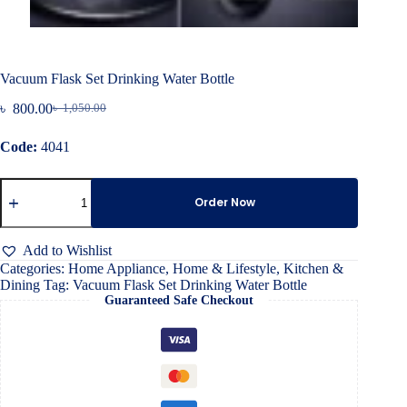
Vacuum Flask Set Drinking Water Bottle
৳
800.00
৳
1,050.00
Original
Current
price
price
Code:
4041
was:
is:
৳ 1,050.00.
৳ 800.00.
Vacuum
Flask
Order Now
Set
Drinking
Water
Add to Wishlist
Bottle
Categories:
Home Appliance
,
Home & Lifestyle
,
Kitchen &
quantity
Dining
Tag:
Vacuum Flask Set Drinking Water Bottle
Guaranteed Safe Checkout