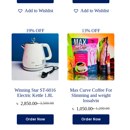
৳ 2,500.00.
৳ 2,000.00.
Add to Wishlist
Add to Wishlist
19% OFF
13% OFF
Winning Star ST-6016
Max Curve Coffee For
Electric Kettle 1.8L
Slimming and weight
lossalvin
৳
2,850.00
৳
3,500.00
Original
Current
৳
1,050.00
৳
1,200.00
price
price
Original
Current
was:
is:
price
price
Order Now
Order Now
৳ 3,500.00.
৳ 2,850.00.
was:
is:
৳ 1,200.00.
৳ 1,050.00.