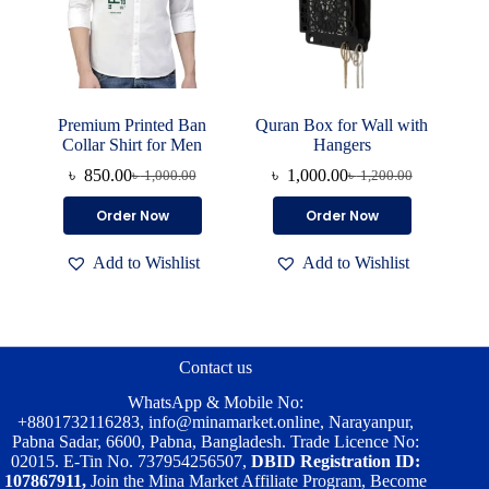
product
product
page
page
Premium Printed Ban
Quran Box for Wall with
Collar Shirt for Men
Hangers
৳
850.00
৳
1,000.00
৳
1,000.00
৳
1,200.00
Original
Current
Original
Current
price
price
price
price
This
Order Now
Order Now
was:
is:
was:
is:
product
৳ 1,000.00.
৳ 850.00.
৳ 1,200.00.
৳ 1,000.00.
has
Add to Wishlist
Add to Wishlist
multiple
variants.
The
options
may
be
Contact us
chosen
on
WhatsApp & Mobile No:
the
+8801732116283
,
info@minamarket.online
, Narayanpur,
product
Pabna Sadar, 6600, Pabna, Bangladesh. Trade Licence No:
page
02015. E-Tin No. 737954256507,
DBID Registration ID:
107867911,
Join the Mina Market Affiliate Program, Become