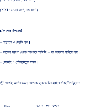
(XXL: লেন্থ ৩১”, বক্ষ ৪৫”)
👉 কেন কিনবেন?
– নতুনত্ব ও ট্রেন্ডি লুক।
– কাজের জায়গা থেকে শুরু করে আউটিং – সব জায়গায় মানিয়ে যায়।
– টেকসই ও মেইনটেনেন্স সহজ।
📦 আজই অর্ডার করুন, আপনার লুককে দিন এক্সট্রা স্টাইলিশ টুইস্ট!
Size
M, L, XL, XXL