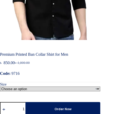
Premium Printed Ban Collar Shirt for Men
৳
850.00
৳
1,000.00
Original
Current
price
price
Code:
9716
was:
is:
৳ 1,000.00.
৳ 850.00.
Size
Premium
Printed
Order Now
Ban