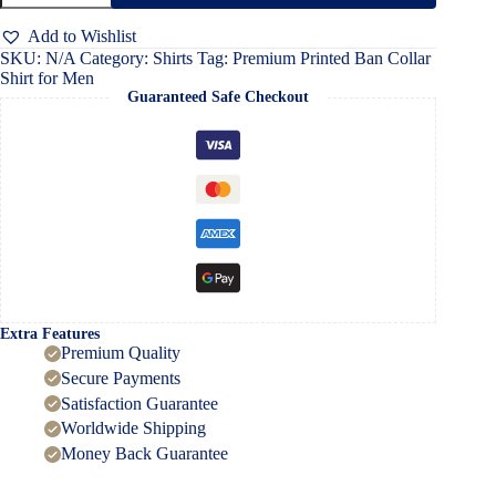
Collar
Shirt
Add to Wishlist
for
SKU:
N/A
Category:
Shirts
Tag:
Premium Printed Ban Collar
Men
Shirt for Men
quantity
Guaranteed Safe Checkout
Extra Features
Premium Quality
Secure Payments
Satisfaction Guarantee
Worldwide Shipping
Money Back Guarantee