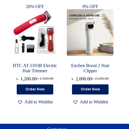
20% OFF
9% OFF
HTC AT-1103B Electric
Enchen Boost 2 Hair
Hair Trimmer
Clipper
৳
1,200.00
৳
2,000.00
৳
1,500.00
৳
2,200.00
Original
Current
Original
Current
price
price
price
price
Order Now
Order Now
was:
is:
was:
is:
৳ 1,500.00.
৳ 1,200.00.
৳ 2,200.00.
৳ 2,000.00.
Add to Wishlist
Add to Wishlist