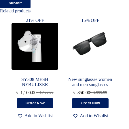
Submit
Related products
21% OFF
15% OFF
SY308 MESH
New sunglasses women
NEBULIZER
and men sunglasses
৳
1,100.00
৳
850.00
৳
1,400.00
৳
1,000.00
Original
Current
Original
Current
price
price
price
price
Order Now
Order Now
was:
is:
was:
is:
৳ 1,400.00.
৳ 1,100.00.
৳ 1,000.00.
৳ 850.00.
Add to Wishlist
Add to Wishlist