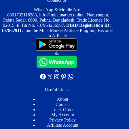
Contact us
WhatsApp & Mobile No:
+8801732116283
,
info@minamarket.online
, Narayanpur,
Pabna Sadar, 6600, Pabna, Bangladesh. Trade Licence No:
02015. E-Tin No. 737954256507,
DBID Registration ID:
107867911,
Join the Mina Market Affiliate Program, Become
an Affiliate
&
&
Facebook
X
Instagram
Pinterest
WhatsApp
Useful Links
About
Contact
Track Order
My Account
Privacy Policy
Affiliate Account