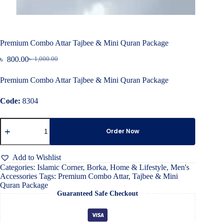
Premium Combo Attar Tajbee & Mini Quran Package
৳
800.00
৳
1,000.00
Original
Current
price
price
Premium Combo Attar Tajbee & Mini Quran Package
was:
is:
৳ 1,000.00.
৳ 800.00.
Code:
8304
Premium
Combo
Order Now
Attar
Tajbee
&
Add to Wishlist
Mini
Categories:
Islamic Corner
,
Borka
,
Home & Lifestyle
,
Men's
Quran
Accessories
Tags:
Premium Combo Attar
,
Tajbee & Mini
Package
Quran Package
quantity
Guaranteed Safe Checkout