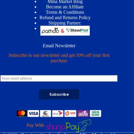
Mina Market Blog
Become an Affiliate
Terms & Conditions
Refund and Returns Policy
Shipping Partner:
Email Newsletter
Subscribe to our newsletter and get 10% off your first
purchase
E
m
a
i
Subscribe
l
*
Pay With