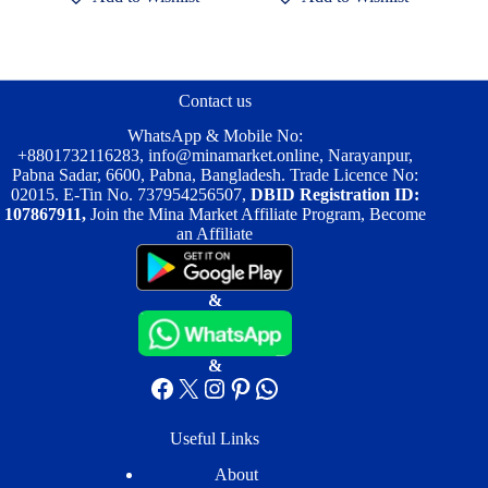
Contact us
WhatsApp & Mobile No:
+8801732116283
,
info@minamarket.online
, Narayanpur,
Pabna Sadar, 6600, Pabna, Bangladesh. Trade Licence No:
02015. E-Tin No. 737954256507,
DBID Registration ID:
107867911,
Join the Mina Market Affiliate Program, Become
an Affiliate
&
&
Facebook
X
Instagram
Pinterest
WhatsApp
Useful Links
About