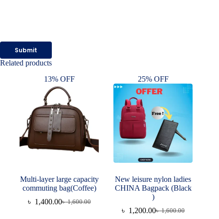
Submit
Related products
13% OFF
25% OFF
Multi-layer large capacity
New leisure nylon ladies
commuting bag(Coffee)
CHINA Bagpack (Black
)
৳
1,400.00
৳
1,600.00
Original
Current
৳
1,200.00
৳
1,600.00
price
price
Original
Current