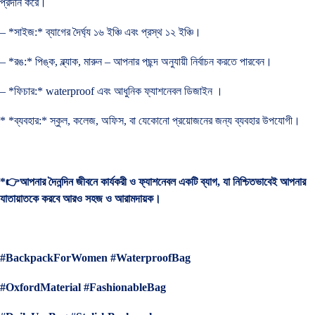
প্রদান করে।
– *সাইজ:* ব্যাগের দৈর্ঘ্য ১৬ ইঞ্চি এবং প্রস্থ ১২ ইঞ্চি।
– *রঙ:* পিঙ্ক, ব্ল্যাক, মারুন – আপনার পছন্দ অনুযায়ী নির্বাচন করতে পারবেন।
– *ফিচার:* waterproof এবং আধুনিক ফ্যাশনেবল ডিজাইন ।
* *ব্যবহার:* স্কুল, কলেজ, অফিস, বা যেকোনো প্রয়োজনের জন্য ব্যবহার উপযোগী।
*👉আপনার দৈনন্দিন জীবনে কার্যকরী ও ফ্যাশনেবল একটি ব্যাগ, যা নিশ্চিতভাবেই আপনার
যাতায়াতকে করবে আরও সহজ ও আরামদায়ক।
#BackpackForWomen #WaterproofBag
#OxfordMaterial #FashionableBag