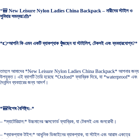
*
🎒 New Leisure Nylon Ladies China Backpack – নারীদের স্টাইল ও
সুবিধার সমন্বয়!👜*
*👉আপনি কি এমন একটি ব্যাকপ্যাক খুঁজছেন যা স্টাইলিশ, টেকসই এবং ব্যবহারযোগ্য?*
তাহলে আমাদের *New Leisure Nylon Ladies China Backpack* আপনার জন্য
উপযুক্ত। এই ব্যাগটি তৈরি হয়েছে *Oxford* ফ্যাব্রিক দিয়ে, যা *waterproof* এবং
দৈনন্দিন ব্যবহারের জন্য আদর্শ।
*🎒বিশেষ বৈশিষ্ট্য:-*
– *ম্যাটেরিয়াল:* উচ্চমানের অক্সফোর্ড ফ্যাব্রিক, যা টেকসই এবং জলরোধী।
– *ব্যাকপ্যাক টাইপ:* আধুনিক ডিজাইনের ব্যাকপ্যাক, যা স্টাইল এবং আরাম একত্রে