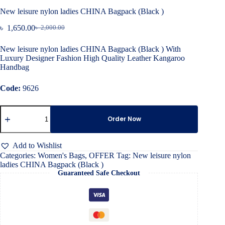
New leisure nylon ladies CHINA Bagpack (Black )
৳
1,650.00
৳
2,000.00
Original
Current
price
price
New leisure nylon ladies CHINA Bagpack (Black ) With
was:
is:
Luxury Designer Fashion High Quality Leather Kangaroo
৳ 2,000.00.
৳ 1,650.00.
Handbag
Code:
9626
New
leisure
Order Now
nylon
ladies
CHINA
Add to Wishlist
Bagpack
Categories:
Women's Bags
,
OFFER
Tag:
New leisure nylon
(Black
ladies CHINA Bagpack (Black )
)
Guaranteed Safe Checkout
quantity