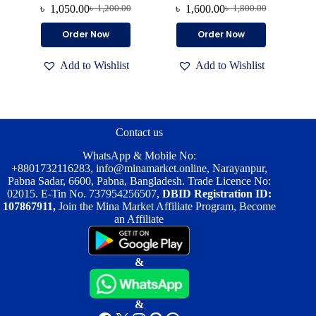
৳
1,050.00
৳
1,600.00
৳
1,200.00
৳
1,800.00
Original
Current
Original
Current
price
price
price
price
Order Now
Order Now
was:
is:
was:
is:
৳ 1,200.00.
৳ 1,050.00.
৳ 1,800.00.
৳ 1,600.00.
Add to Wishlist
Add to Wishlist
Contact us
WhatsApp & Mobile No:
+8801732116283
,
info@minamarket.online
, Narayanpur,
Pabna Sadar, 6600, Pabna, Bangladesh. Trade Licence No:
02015. E-Tin No. 737954256507,
DBID Registration ID:
107867911,
Join the Mina Market Affiliate Program, Become
an Affiliate
&
&