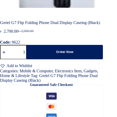
Gretel G7 Flip Folding Phone Dual Display Caseing (Black)
৳
2,700.00
৳
2,900.00
Original
Current
price
price
Code:
9622
was:
is:
Gretel
৳ 2,900.00.
৳ 2,700.00.
G7
Order Now
Flip
Folding
Phone
Add to Wishlist
Dual
Categories:
Mobile & Computer
,
Electronics Item
,
Gadgets
,
Display
Home & Lifestyle
Tag:
Gretel G7 Flip Folding Phone Dual
Caseing
Display Caseing (Black)
(Black)
Guaranteed Safe Checkout
quantity