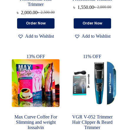
Trimmer
৳
1,550.00
৳
2,000.00
Original
Current
৳
2,000.00
৳
2,500.00
Original
Current
price
price
price
price
was:
is:
Order Now
Order Now
was:
is:
৳ 2,000.00.
৳ 1,550.00.
৳ 2,500.00.
৳ 2,000.00.
Add to Wishlist
Add to Wishlist
13% OFF
11% OFF
Max Curve Coffee For
VGR V-052 Trimmer
Slimming and weight
Hair Clipper & Beard
lossalvin
Trimmer