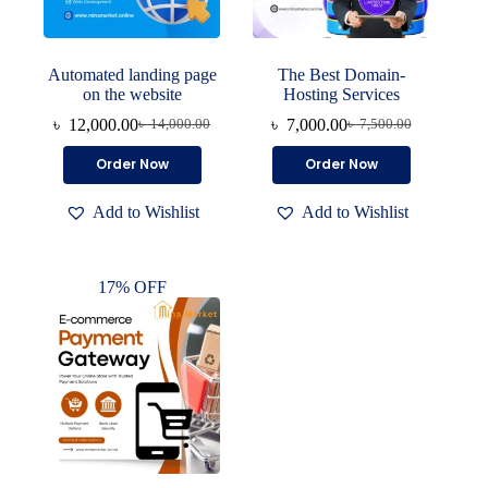
Automated landing page
The Best Domain-
on the website
Hosting Services
৳
12,000.00
৳
7,000.00
৳
14,000.00
৳
7,500.00
Original
Current
Original
Current
price
price
price
price
Order Now
Order Now
was:
is:
was:
is:
৳ 14,000.00.
৳ 12,000.00.
৳ 7,500.00.
৳ 7,000.00.
Add to Wishlist
Add to Wishlist
17% OFF