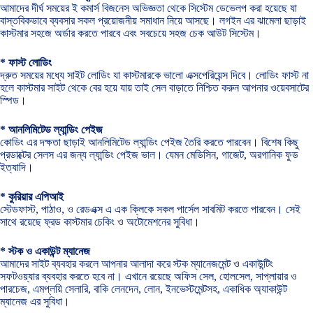
আমাদের দীর্ঘ সময়ের ই কমার্স বিজনেস অভিজ্ঞতা থেকে সিস্টেম ডেভেলপ করা হয়েছে যা
বাস্তবিকভাবে ব্যবসার সকল প্রয়োজনীয় সমাধান নিয়ে আসছে। লগইন এর ঝামেলা ছাড়াই
কাস্টমার সহজে অর্ডার করতে পারবে এবং সবচেয়ে সহজ চেক আউট সিস্টেম।
* ফাস্ট লোডিং
দ্রুত সময়ের মধ্যে সাইট লোডিং যা কাস্টমারকে ভালো এক্সপেরিয়েন্স দিবে। লোডিং ফাস্ট না
হলে কাস্টমার সাইট থেকে বের হয়ে যায় তাই সেল বাড়াতে নিশ্চিত করুন আপনার ওয়েবসাটের
স্পিড।
* আনলিমিটেড ল্যান্ডিং পেইজ
কোডিং এর দক্ষতা ছাড়াই আনলিমিটেড ল্যান্ডিং পেইজ তৈরি করতে পারবেন। বিশেষ কিছু
প্রডাক্টের সেলস এর জন্য ল্যান্ডিং পেইজ ভাল। যেমন মেডিসিন, গাজেট, অরগানিক ফুড
ইত্যাদি।
* কুরিয়ার এপিআই
স্টেডফাস্ট, পাঠাও, ও রেডএক্স এ এক ক্লিকে সকল পার্সেল সাবমিট করতে পারবেন। সেই
সাথে রয়েছে ফ্রড কাস্টমার চেকিং ও অটোমেশনের সুবিধা।
* স্টক ও একাউন্ট ম্যানেজ
আমাদের সাইট ব্যবহার করলে আপনার আলাদা করে স্টক ম্যানেজমেন্ট ও একাউন্টিং
সফটওয়্যার ব্যবহার করতে হবে না। এখানে রয়েছে অফিস সেল, হোলসেল, সাপ্লায়ার ও
পারচেজ, এমপ্লয়ি সেলারি, বাকি লেনদেন, লোন, ইনভেস্টমেন্টসহ, একাধিক অ্যাকাউন্ট
ম্যানেজ এর সুবিধা।