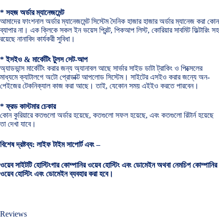
* সহজ অর্ডার ম্যানেজমেন্ট
আমাদের ফাংশনাল অর্ডার ম্যানেজমেন্ট সিস্টেম দৈনিক হাজার হাজার অর্ডার ম্যানেজ করা কোন
ব্যাপার না। এক ক্লিকে সকল ইন ভয়েস প্রিন্ট, পিকআপ লিস্ট, কোরিয়ার সাবমিট ফিল্টারিং সহ
রয়েছে নানাবিদ কার্যকরী সুবিধা।
* ইসইও & মার্কেটিং টুলস সেট-আপ
অ্যাডভান্স মার্কেটিং করার জন্য অ্যানাবল আছে সার্ভার সাইড ডাটা ট্রাকিং ও পিক্সেলের
মাধ্যমে ক্যাটালগে অটো প্রোডাক্ট আপলোড সিস্টেম। সাইটের এসইও করার জন্যে অন-
পেইজের টেকনিক্যাল কাজ করা আছে। তাই, যেকোন সময় এইইও করতে পারবেন।
* ফ্রড কাস্টমার চেকার
কোন কুরিয়ারে কতগুলো অর্ডার হয়েছে, কতগুলো সফল হয়েছে, এবং কতগুলো রিটার্ন হয়েছে
তা দেখা যাবে।
বিশেষ দ্রষ্টব্য: লাইফ টাইম সাপোর্ট এবং –
ওয়েব সাইটটি হোস্টিংগার কোম্পানির ওয়েব হোস্টিং এবং ডোমেইন অথবা নেমচিপ কোম্পানির
ওয়েব হোস্টিং এবং ডোমেইন ব্যবহার করা হবে।
Reviews