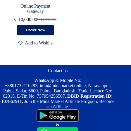
Online Payment
Gateway
৳
10,000.00
৳
12,000.00
Original
Current
price
price
Order Now
was:
is:
৳ 12,000.00.
৳ 10,000.00.
Add to Wishlist
Contact us
WhatsApp & Mobile No:
+8801732116283
,
info@minamarket.online
, Narayanpur,
Pabna Sadar, 6600, Pabna, Bangladesh. Trade Licence No:
02015. E-Tin No. 737954256507,
DBID Registration ID:
107867911,
Join the Mina Market Affiliate Program, Become
an Affiliate
&