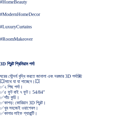
#HomeBeauty
#ModernHomeDecor
#LuxuryCurtains
#RoomMakeover
3D প্রিন্ট প্রিমিয়াম পর্দা
ঘরের সৌন্দর্য বৃদ্ধি করতে জানালা এবং দরজার 3D পর্দা🌺
💥সাথে যা যা পাচ্ছেন।💥
✅২ পিছ পর্দা।
✅৫ ফুট বাই ৭ ফুট। 54/84″
✅পাঁচ কুচি।
✅কাপড়: কোরিয়ান 3D প্রিন্ট।
✅খুব সহজেই ওয়াশেবল।
✅কালার লাইফ গ্যারান্টি।