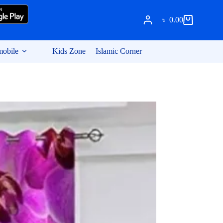
৳
0.00
Shopping
cart
obile
Kids Zone
Islamic Corner