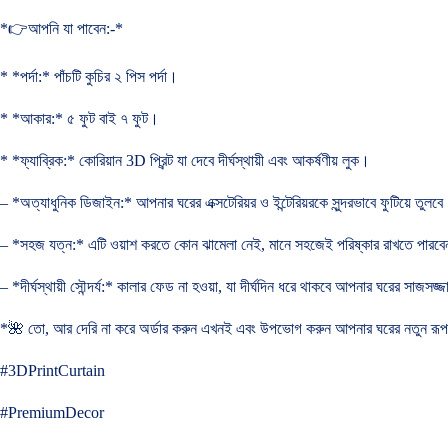
*👉আপনি যা পাবেন:-*
* *পর্দা:* পাঁচটি কুচির ২ পিস পর্দা।
* *আকার:* ৫ ফুট বাই ৭ ফুট।
* *ফ্যাব্রিক:* কোরিয়ান 3D প্রিন্ট যা দেবে দীর্ঘস্থায়ী এবং আকর্ষণীয় লুক।
– *অত্যাধুনিক ডিজাইন:* আপনার ঘরের এক্সটেরিয়র ও ইন্টেরিয়রকে সুন্দরভাবে ফুটিয়ে তুলব
– *সহজ যত্ন:* এটি ওয়াশ করতে কোন ঝামেলা নেই, মানে সহজেই পরিষ্কার রাখতে পারব
– *দীর্ঘস্থায়ী সৌন্দর্য:* কালার ফেড না হওয়া, যা দীর্ঘদিন ধরে থাকবে আপনার ঘরের সাজসজ্জা
*🌺 তো, আর দেরি না করে অর্ডার করুন এখনই এবং উপভোগ করুন আপনার ঘরের নতুন রূ
#3DPrintCurtain
#PremiumDecor