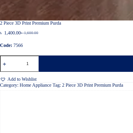
2 Piece 3D Print Premium Purda
৳
1,400.00
৳
1,600.00
Original
Current
price
price
Code:
7566
was:
is:
৳ 1,600.00.
৳ 1,400.00.
2
Piece
3D
Print
Premium
Add to Wishlist
Purda
Category:
Home Appliance
Tag:
2 Piece 3D Print Premium Purda
quantity