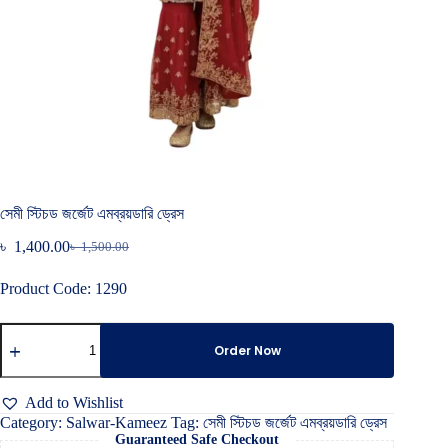
সেমী স্টিচড জর্জেট এমব্রয়ডারি ড্রেস
৳
1,400.00
৳
1,500.00
Original
Current
price
price
Product Code: 1290
was:
is:
৳ 1,500.00.
৳ 1,400.00.
সেমী
স্টিচড
Order Now
জর্জেট
এমব্রয়ডারি
ড্রেস
Add to Wishlist
quantity
Category:
Salwar-Kameez
Tag:
সেমী স্টিচড জর্জেট এমব্রয়ডারি ড্রেস
Guaranteed Safe Checkout