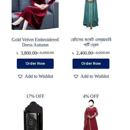
Gold Velvet Embroidered
রেডিমেড জর্জেট এমব্রয়ডারি
Dress Autumn
পার্টি ড্রেস
৳
3,800.00
৳
2,400.00
৳
6,000.00
৳
4,000.00
Original
Current
Original
Current
price
price
price
price
This
Order Now
Order Now
was:
is:
was:
is:
product
৳ 6,000.00.
৳ 3,800.00.
৳ 4,000.00.
৳ 2,400.00.
has
Add to Wishlist
Add to Wishlist
multiple
variants.
The
options
17% OFF
4% OFF
may
be
chosen
on
the
product
page