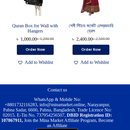
Quran Box for Wall with
সেমী স্টিচড জর্জেট এমব্রয়ডারি
Hangers
ড্রেস
৳
1,000.00
৳
2,400.00
৳
1,200.00
৳
2,500.00
Original
Current
Original
Current
price
price
price
price
Order Now
Order Now
was:
is:
was:
is:
৳ 1,200.00.
৳ 1,000.00.
৳ 2,500.00.
৳ 2,400.00.
Add to Wishlist
Add to Wishlist
Contact us
WhatsApp & Mobile No:
+8801732116283
,
info@minamarket.online
, Narayanpur,
Pabna Sadar, 6600, Pabna, Bangladesh. Trade Licence No:
02015. E-Tin No. 737954256507,
DBID Registration ID:
107867911,
Join the Mina Market Affiliate Program, Become
an Affiliate