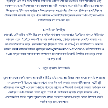
অ্যাড্রেস এবং সেই সাথে আপনার কাস্টমারের ঠিকানায় প্রোডাক্ট ডেলিভারি করতে প্রয়োজনীয় তথ্য
কালেকশন এবং তা নিরাপত্তার সাথে সংরক্ষণ করে থাকি। আমাদের ওয়েবসাইটে মার্কেটিং এবং সেবার মান
উন্নয়ন এবং ইউজার এক্সপেরিয়েন্স উন্নয়নের জন্য প্রয়োজনীয় কুকিজ এবং বিভিন্ন এনালাইটিক্যাল
টেকনোলোজি ব্যাবহার করা হয়ে থাকে। আমাদের ওয়েবসাইট ব্যাবহারের মাধ্যমে আপনি এই বিষয়গুলিতে
সম্মতি দিচ্ছেন বলে ধরে নেয়া হবে।
৯। অভিযোগ নিষ্পত্তিঃ
প্রোডাক্ট, ডেলিভারি বা সার্ভিস নিয়ে কোন অভিযোগ থাকলে আমাদের কাছে ইমেইলের মাধ্যমে লিখিতভাবে
জানাতে পারেন। ইমেইলে অবশ্যই আপনার অর্ডার নাম্বার, যোগাযোগের জন্য মোবাইল নাম্বার এবং
আপনার অভিযোগের জন্য প্রয়োজনীয় তথ্য (স্ক্রিনশট, অডিও বা ভিডিও) সহ বিস্তারিত লিখে আমাদের
ইমেইল করুন। আমাদের ইমেইল অ্যাড্রেস
info@minamarket.online
অভিযোগ পাবার ৭২
ঘণ্টার মধ্যেই আমরা আপনার সাথে যোগাযোগ করে আপনার অভিযোগটি নিষ্পত্তি করার জন্য যথাযথ
ব্যাবস্থা নেব।
১০। কন্টেন্ট ব্যবহারে নির্দেশনাবলীঃ
ড্রপ শপের ওয়েবসাইট থেকে কোনো ছবি বা ভিডিও ডাউনলোড করে নিজের পেজে বা ওয়েবসাইটে ব্যবহারের
ক্ষেত্রে অবশ্যই নিজেদের ব্রান্ডের লোগো বা ওয়াটার মার্ক ব্যবহার করে মার্কেটিং করবেন , কন্টেন্ট চুরি
প্রতিরোধের জন্য কন্টেন্ট গুলোতে আপনাদের নিজেদের ব্রান্ডের ওয়াটার মার্ক বা লোগো ব্যবহার আবশ্যিক ।যদি
কেউ ড্রপ শপের তৈরি করা কোনো কন্টেন্ট লোগো বা ওয়াটার মার্ক ব্যবহার ছাড়াই নিজেদের পেজে ,
ওয়েবসাইটে বা মার্কেট প্লেসে ব্যবহার করে থাকেন সেক্ষেত্রে আপনার একাউন্টি কোনো নির্দেশনা ছাড়াই
সাময়িক বন্ধ হয়ে যেতে পারে।