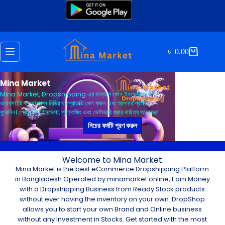
৳
0.00
Mina Market
Mina Market, Dropshipping এর মাধ্যমে কোন ইনভেস্ট ছাড়াই
ওয়েবসাইট বা সোশ্যাল মিডিয়ায় প্রোডাক্ট সেল করুন এবং আপনার প্রফিট
বুঝেনিন। প্রোডাক্টের ইনভেস্ট, প্যাকেজিং এবং ডেলিভারি করার দায়িত্ব আমাদের!
নিচের ফর্মটি পূরণ করুন
Welcome to Mina Market
Mina Market is the best eCommerce Dropshipping Platform
in Bangladesh Operated by minamarket.online, Earn Money
with a Dropshipping Business from Ready Stock products
without ever having the inventory on your own. DropShop
allows you to start your own Brand and Online business
without any Investment in Stocks. Get started with the most