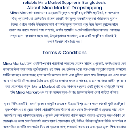
reliable Mina Market Supplier in Bangladesh.
About Mina Market Dropshipping
Mina Market বাংলাদেশের অন্যতম বিশ্বস্ত ও আধুনিক ড্রপশিপিং প্ল্যাটফর্ম, যা আপনাকে
স্টক, প্যাকেজিং বা ডেলিভারির ঝামেলা ছাড়াই বিনামূল্যে অনলাইন ব্যবসা পরিচালনার সুযোগ
দিচ্ছে। এখানে আপনি বিনিয়োগ ছাড়াই পাইকারি মূল্যে হাজারো পণ্য নিয়ে নিজের ব্র্যান্ডের নামে
ব্যবসা শুরু করতে পারেন। পণ্য সাপ্লাই, অর্ডার প্রসেসিং ও ডেলিভারির দায়িত্ব আমদের। আমাদের
লক্ষ্য হলো-ব্যবসাকে সহজ করা, উদ্যোক্তাদের ক্ষমতায়ন, এবং একটি আধুনিক ও টেকসই ই-
কমার্স ইকোসিস্টেম তৈরি করা।
Terms & Conditions
Mina Market হলো একটি ই-কমার্স প্রতিষ্ঠান। আমাদের যেকোন সার্ভিস, প্রোডাক্ট, সফটওয়ার বা সেবা
ব্যাবহার কিংবা ক্রয় করার পূর্বে কাইন্ডলি এই টার্মস এবং কন্ডিশন গুলো পড়ে নেয়ার অনুরোধ রইলো। আমাদের
সার্ভিস ব্যাবহার করার মানেই হলো আপনি আমাদের টার্মস এবং কন্ডিশন গুলো পড়ে নিয়েছেন এবং এতে সম্মত
আছেন। আপনি যদি আমাদের টার্মস এবং কন্ডিশন গুলোতে সম্মত না থাকেন, তাহলে আমাদের সার্ভিস ব্যাবহার
করা থেকে বিরত থাকুন। Mina Market এটি এবং আপনার মধ্যকার একটি চুক্তি বা এগ্রিমেন্ট, আমরা
হচ্ছি Mina Market এবং আপনি হচ্ছেন ড্রপ-শিপার, রিসেলার কিংবা সেবা গ্রহীতা পার্টনার।
ড্রপ-শিপিং একটি ই-কমার্স ব্যবসার আধুনিক মডেল যা উন্নত বিশ্বে অনেক আগে থেকেই খুবই জনপ্রিয়।
ড্রপ-শিপিং এর মাধ্যমে আপনি প্রোডাক্ট নিজের স্টকে না রেখে কোন উৎপাদনকারী বা ভেন্ডরের কাছ থেকে
সরাসরি আপনার কাস্টমারের কাছে প্রোডাক্ট ডেলিভারি করে প্রফিট করতে পারেন। এক্ষেত্রে ড্রপ-শিপার কে
প্রোডাক্ট এর জন্য কোন ইনভেস্ট করতে হয়না। প্রোডাক্টের ছবি, ভিডিও, বিভিন্ন কন্টেন্ট বা রিভিউ অনলাইন বা
অফলাইনে মার্কেটিং করে অর্ডার নিয়ে তা ভেন্ডরের কাছে ফরওয়ার্ড করতে হয় এবং ভেন্ডর ড্রপ-শিপারের নামে