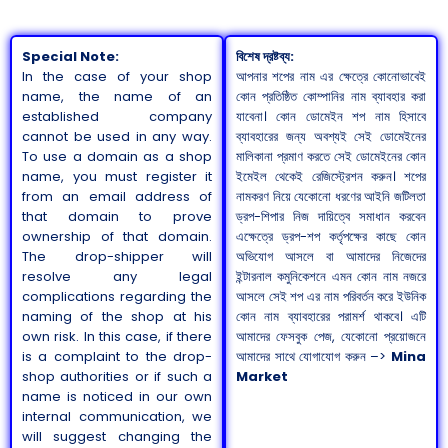
Special Note:
বিশেষ দ্রষ্টব্য:
In the case of your shop
আপনার শপের নাম এর ক্ষেত্রে কোনোভাবেই
name, the name of an
কোন প্রতিষ্ঠিত কোম্পানির নাম ব্যাবহার করা
established company
যাবেনা। কোন ডোমেইন শপ নাম হিসাবে
cannot be used in any way.
ব্যাবহারের জন্য অবশ্যই সেই ডোমেইনের
To use a domain as a shop
মালিকানা প্রমাণ করতে সেই ডোমেইনের কোন
name, you must register it
ইমেইল থেকেই রেজিস্ট্রেশন করুন। শপের
from an email address of
নামকরণ নিয়ে যেকোনো ধরণের আইনি জটিলতা
that domain to prove
ড্রপ-শিপার নিজ দায়িত্বে সমাধান করবেন
ownership of that domain.
এক্ষেত্রে ড্রপ-শপ কর্তৃপক্ষের কাছে কোন
The drop-shipper will
অভিযোগ আসলে বা আমাদের নিজেদের
resolve any legal
ইন্টারনাল কমুনিকেশনে এমন কোন নাম নজরে
complications regarding the
আসলে সেই শপ এর নাম পরিবর্তন করে ইউনিক
naming of the shop at his
কোন নাম ব্যাবহারের পরামর্শ থাকবে। এটি
own risk. In this case, if there
আমাদের ফেসবুক পেজ, যেকোনো প্রয়োজনে
is a complaint to the drop-
আমাদের সাথে যোগাযোগ করুন –>
Mina
shop authorities or if such a
Market
name is noticed in our own
internal communication, we
will suggest changing the