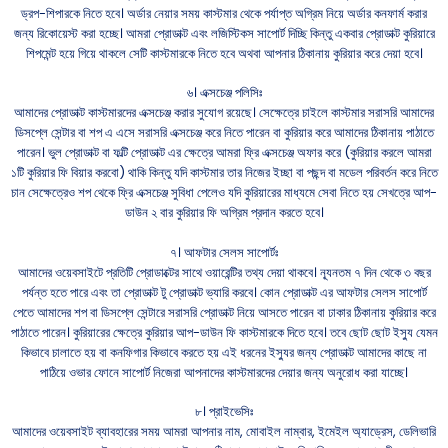
ড্রপ-শিপারকে নিতে হবে। অর্ডার নেয়ার সময় কাস্টমার থেকে পর্যাপ্ত অগ্রিম নিয়ে অর্ডার কনফার্ম করার
জন্য রিকোয়েস্ট করা হচ্ছে। আমরা প্রোডাক্ট এবং লজিস্টিকস সাপোর্ট দিচ্ছি কিন্তু একবার প্রোডাক্ট কুরিয়ারে
শিপমেন্ট হয়ে গিয়ে থাকলে সেটি কাস্টমারকে নিতে হবে অথবা আপনার ঠিকানায় কুরিয়ার করে দেয়া হবে।
৬। এক্সচেঞ্জ পলিসিঃ
আমাদের প্রোডাক্ট কাস্টমারদের এক্সচেঞ্জ করার সুযোগ রয়েছে। সেক্ষেত্রে চাইলে কাস্টমার সরাসরি আমাদের
ডিসপ্লে সেন্টার বা শপ এ এসে সরাসরি এক্সচেঞ্জ করে নিতে পারেন বা কুরিয়ার করে আমাদের ঠিকানায় পাঠাতে
পারেন। ভুল প্রোডাক্ট বা ফল্টি প্রোডাক্ট এর ক্ষেত্রে আমরা ফ্রি এক্সচেঞ্জ অফার করে (কুরিয়ার করলে আমরা
১টি কুরিয়ার ফি বিয়ার করবো) থাকি কিন্তু যদি কাস্টমার তার নিজের ইচ্ছা বা পছন্দ বা মডেল পরিবর্তন করে নিতে
চান সেক্ষেত্রেও শপ থেকে ফ্রি এক্সচেঞ্জ সুবিধা পেলেও যদি কুরিয়ারের মাধ্যমে সেবা নিতে হয় সেখত্রে আপ-
ডাউন ২ বার কুরিয়ার ফি অগ্রিম প্রদান করতে হবে।
৭। আফটার সেলস সাপোর্টঃ
আমাদের ওয়েবসাইটে প্রতিটি প্রোডাক্টের সাথে ওয়ারেন্টির তথ্য দেয়া থাকবে। ন্যূনতম ৭ দিন থেকে ৩ বছর
পর্যন্ত হতে পারে এবং তা প্রোডাক্ট টু প্রোডাক্ট ভ্যারি করবে। কোন প্রোডাক্ট এর আফটার সেলস সাপোর্ট
পেতে আমাদের শপ বা ডিসপ্লে সেন্টারে সরাসরি প্রোডাক্ট নিয়ে আসতে পারেন বা ঢাকার ঠিকানায় কুরিয়ার করে
পাঠাতে পারেন। কুরিয়ারের ক্ষেত্রে কুরিয়ার আপ-ডাউন ফি কাস্টমারকে দিতে হবে। তবে ছোট ছোট ইস্যু যেমন
কিভাবে চালাতে হয় বা কনফিগার কিভাবে করতে হয় এই ধরনের ইস্যুর জন্য প্রোডাক্ট আমাদের কাছে না
পাঠিয়ে ওভার ফোনে সাপোর্ট নিজেরা আপনাদের কাস্টমারদের দেয়ার জন্য অনুরোধ করা যাচ্ছে।
৮। প্রাইভেসিঃ
আমাদের ওয়েবসাইট ব্যাবহারের সময় আমরা আপনার নাম, মোবাইল নাম্বার, ইমেইল অ্যাড্রেস, ডেলিভারি