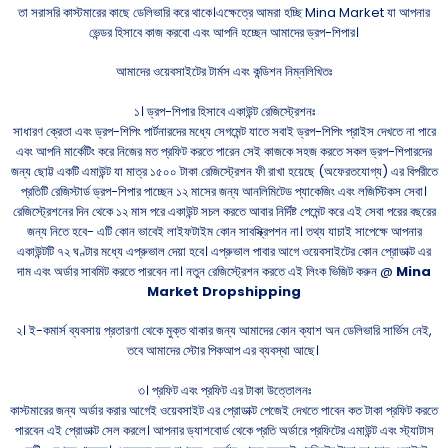
তা সরাসরি কাস্টমারের কাছে ডেলিভারি করে থাকে।এক্ষেত্রে আমরা হচ্ছি Mina Market যা আপনার
ভেন্ডর হিসাবে কাজ করবো এবং আপনি হচ্ছেন আমাদের ড্রপ-শিপার।
আমাদের ওয়েবসাইটের টার্মস এবং কন্ডিশন নিম্নলিখিতঃ
১। ড্রপ-শিপার হিসাবে একাউন্ট রেজিস্ট্রেশনঃ
সাধারণ ক্রেতা এবং ড্রপ-শিপিং পার্টনারদের মধ্যে সেগমেন্ট যাতে সবাই ড্রপ-শিপিং প্রাইস দেখতে না পারে
এবং আপনি মার্কেটিং করে নিজের মত প্রফিট করতে পারেন সেই কাজকে সহজ করতে সকল ড্রপ-শিপারদের
জন্য ছোট্ট একটি এমাউন্ট যা মাত্র ১৫০০ টাকা রেজিস্ট্রেশন ফী রাখা হয়েছে (অফেরতযোগ্য) এর বিপরীতে
প্রতিটি রেজিস্টার্ড ড্রপ-শিপার পাচ্ছেন ১২ মাসের জন্য আনলিমিটেড প্যাকেজিং এবং লজিস্টিকস সেবা।
রেজিস্ট্রেশনের দিন থেকে ১২ মাস পরে একাউন্ট সচল করতে আবার নির্দিষ্ট পেমেন্ট করে এই সেবা পরের বছরের
জন্য নিতে হবে- এটি কোন ভাবেই লাইফটাইম কোন সাবস্ক্রিপশন না। তথ্য যাচাই সাপেক্ষে আপনার
একাউন্টটি ৭২ ঘণ্টার মধ্যে এপ্রুভাল দেয়া হবে। এপ্রুভাল পাবার আগে ওয়েবসাইটের কোন প্রোডাক্ট এর
দাম এবং অর্ডার সাবমিট করতে পারবেন না। নতুন রেজিস্ট্রেশন করতে এই লিংক ভিজিট করুন @
Mina
Market Dropshipping
২। ই-কমার্স ব্যবসায় প্রতারণা থেকে মুক্ত থাকার জন্য আমাদের কোন ক্যাশ অন ডেলিভারি সার্ভিস নেই,
তবে আমাদের স্টোর পিকআপ এর ব্যবস্থা আছে।
৩। প্রফিট এবং প্রফিট এর টাকা উত্তোলনঃ
কাস্টমারের জন্য অর্ডার করার আগেই ওয়েবসাইট এর প্রোডাক্ট পেজেই দেখতে পাবেন কত টাকা প্রফিট করতে
পারবেন এই প্রোডাক্ট সেল করলে। আপনার ড্যাশবোর্ড থেকে প্রতি অর্ডারে প্রফিটের এমাউন্ট এবং স্ট্যাটাস