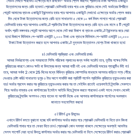
সেটিও দেখতে পারবেন। এক্ষেত্রে মনে রাখবেন- অর্ডার প্লেস করলেই প্রফিটের টাকা আপনার একাউন্টে
উত্তোলনের জন্য রেডি হবেনা। প্রোডাক্ট ডেলিভারি হবার পরে এবং কুরিয়ার থেকে সেই অর্ডারের বিপরীতে
পেমেন্ট আমাদের ব্যাংক একাউন্টে ট্রান্সফার হবার পরে আপনার একাউন্টে দেখাবে। এক্ষেত্রে অর্ডার প্লেস করার
দিন থেকে টাকা উত্তোলনের জন্য রেডি হতে সাধারণত ৫ থেকে ১০ কর্ম দিবস লাগতে পারে। প্রোডাক্ট
ডেলিভারি হবার পরে আপনার একাউণ্টে প্রফিটের টাকা উত্তোলনের জন্য রেডি হবে এবং মাসে ৪ টি পেমেন্ট
অর্থাৎ প্রতি মঙ্গলবার পেমেন্ট আপনার আগে থেকে সেট করা বিকাশ বা ব্যাংক একাউণ্টে ট্রান্সফার করে দেয়া
হবে। বিকাশে মিনিমাম পে-আউট এমাউন্ট ১,০০০ টাকা এবং ব্যাংকে মিনিমাম পে-আউট এমাউন্ট ১০,০০০
টাকা। টাকা উত্তোলন করতে হলে আপনার একাউণ্টে নুন্নতম উত্তোলন যোগ্য টাকা থাকতে হবে।
৪। ডেলিভারি প্রক্রিয়া এবং ডেলিভারি চার্জঃ
আমরা নির্ভরযোগ্য এবং সময়মতো শিপিং পরিষেবা প্রদানের জন্য সর্বদা সচেষ্ট। তবে, তৃতীয় পক্ষের শিপিং
কুরিয়ারের কারণে কোনও ক্ষতি বা বিলম্বের জন্য আমরা দায়ী নই এবং ডেলিভারি সময়ের গ্যারান্টিও দিই না।
তবে, আমরা সর্বদা 2 থেকে 25 দিনের মধ্যে বিভিন্ন কুরিয়ার কোম্পানির মাধ্যমে আপনার বাড়িতে পণ্য পৌঁছে
দেওয়ার চেষ্টা করি। সাধারণত দুপুর ৩ টার আগে সাবমিট করা প্রতিটি পার্সেল প্রতিদিন কুরিয়ারে হ্যান্ডওভার করা
হয়। অর্ডার প্রসেস করার পর কুরিয়ারে হ্যান্ডওভার করার পর তা সেইদিন রাতেই ওয়েবসাইটে ট্র্যাকিং সেকশনে
গিয়ে অর্ডার নাম্বার এবং কাস্টমারের ইমেইল আইডি দিয়ে ট্র্যাক করতে পারবেন। একই সাথে সেখান থেকেই
কুরিয়ারের ট্র্যাকিং অপশনও পেয়ে যাবেন যা আপনি নিজে এবং আপনার কাস্টমারকে পার্সেলের অবস্থান
জানাতে সহযোগিতা করবে।
৫। রিটার্ন এন্ড রিফান্ডঃ
এখানে রিটার্ন বলতে বুঝানো হচ্ছে যদি কাস্টমার অর্ডার করার পরে প্রোডাক্ট ডেলিভারি না নিতে চান কিংবা
ডেলিভারি পাবার পরে তা ফেরত দিতে চান। প্রোডাক্টে কোন সমস্যা থাকলে সেক্ষেত্রে অবশ্যই আফটার
সেলস সাপোর্ট দেয়া হবে। কিন্তু কাস্টমার অর্ডার করার পর ডেলিভারি না নিলে সেক্ষেত্রে রিটার্ন করার প্রোডাক্ট