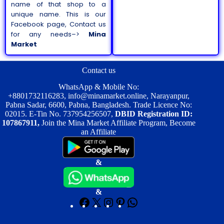
name of that shop to a
unique name. This is our
Facebook page, Contact us
for any needs–>
Mina
Market
Contact us
WhatsApp & Mobile No:
+8801732116283
,
info@minamarket.online
, Narayanpur,
Pabna Sadar, 6600, Pabna, Bangladesh. Trade Licence No:
02015. E-Tin No. 737954256507,
DBID Registration ID:
107867911,
Join the Mina Market Affiliate Program, Become
an Affiliate
&
&