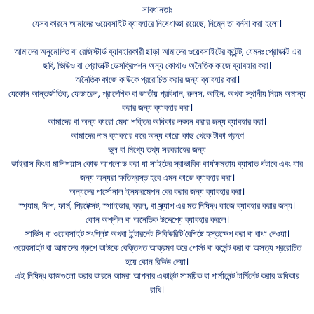
সাবধানতাঃ
যেসব কারনে আমাদের ওয়েবসাইট ব্যাবহারে নিষেধাজ্ঞা রয়েছে, নিম্নে তা বর্ননা করা হলো।
আমাদের অনুমোদিত বা রেজিস্টার্ড ব্যাবহারকারী ছাড়া আমাদের ওয়েবসাইটের কন্টেন্ট, যেমনঃ প্রোডাক্ট এর
ছবি, ভিডিও বা প্রোডাক্ট ডেসক্রিপশন অন্য কোথাও অনৈতিক কাজে ব্যাবহার করা।
অনৈতিক কাজে কাউকে প্ররোচিত করার জন্য ব্যাবহার করা।
যেকোন আন্তর্জাতিক, ফেডারেল, প্রাদেশিক বা জাতীয় প্রবিধান, রুলস, আইন, অথবা স্থানীয় নিয়ম অমান্য
করার জন্য ব্যাবহার করা।
আমাদের বা অন্য কারো মেধা শক্তির অধিকার লঙ্ঘন করার জন্য ব্যাবহার করা।
আমাদের নাম ব্যাবহার করে অন্য কারো কাছ থেকে টাকা গ্রহণ
ভুল বা মিথ্যে তথ্য সরবরাহের জন্য
ভাইরাস কিংবা মালিশয়াস কোড আপলোড করা যা সাইটের স্বাভাবিক কার্যক্ষমতায় ব্যাঘাত ঘটাবে এবং যার
জন্য অন্যরা ক্ষতিগ্রস্ত হবে এমন কাজে ব্যাবহার করা।
অন্যদের পার্সোনাল ইনফরমেশন বের করার জন্য ব্যাবহার করা।
স্প্যাম, ফিশ, ফার্ম, প্রিটেক্সট, স্পাইডার, ক্রল, বা স্ক্র্যাপ এর মত নিষিদ্ধ কাজে ব্যাবহার করার জন্য।
কোন অশ্লীল বা অনৈতিক উদ্দেশ্যে ব্যাবহার করলে।
সার্ভিস বা ওয়েবসাইট সংশ্লিষ্ট অথবা ইন্টারনেট সিকিউরিটি বৈশিষ্টে হস্তক্ষেপ করা বা বাধা দেওয়া।
ওয়েবসাইট বা আমাদের গ্রুপে কাউকে বেক্তিগত আক্রমণ করে পোস্ট বা কমেন্ট করা বা অসত্য প্ররোচিত
হয়ে কোন রিভিউ দেয়া।
এই নিষিদ্ধ কাজগুলো করার কারনে আমরা আপনার একাউন্ট সাময়িক বা পার্মানেন্ট টার্মিনেট করার অধিকার
রাখি।